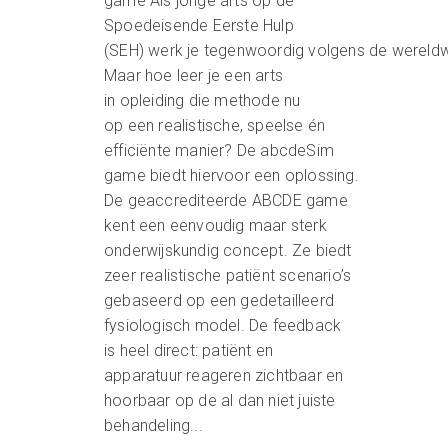
game Als jonge arts op de
Spoedeisende Eerste Hulp
(SEH) werk je tegenwoordig volgens de wereld
Maar hoe leer je een arts
in opleiding die methode nu
op een realistische, speelse én
efficiënte manier? De abcdeSim
game biedt hiervoor een oplossing.
De geaccrediteerde ABCDE game
kent een eenvoudig maar sterk
onderwijskundig concept. Ze biedt
zeer realistische patiënt scenario’s
gebaseerd op een gedetailleerd
fysiologisch model. De feedback
is heel direct: patiënt en
apparatuur reageren zichtbaar en
hoorbaar op de al dan niet juiste
behandeling...