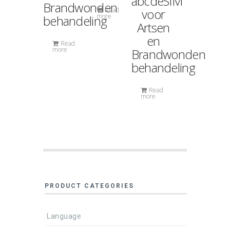
abcdeSIM
Brandwonden
Read
voor
more
behandeling
Artsen
en
Read
more
Brandwonden
behandeling
Read
more
PRODUCT CATEGORIES
Language