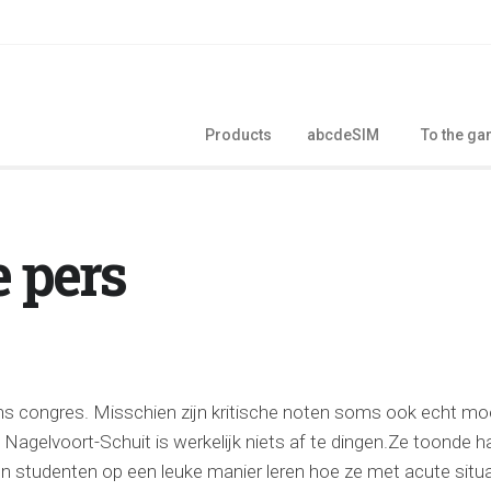
Products
abcdeSIM
To the g
 pers
ens congres. Misschien zijn kritische noten soms ook echt moe
Nagelvoort-Schuit is werkelijk niets af te dingen.
Ze toonde h
 studenten op een leuke manier leren hoe ze met acute sit