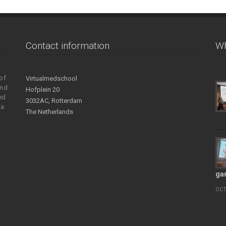
Contact information
Wh
of
Virtualmedschool
and
Hofplein 20
ed
3032AC, Rotterdam
 a
The Netherlands
ga
OCT