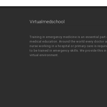
Virtualmedschool
Training in emergency medicine is an essential part 
medical education. Around the world every doctor 
nurse working in a hospital or primary care is requir
to be trained in emergency skills. We provide this in
virtual environment.